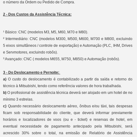
o número da Ordem ou Pedido de Compra.
2 - Dos Custos da Assistência Técnica:
¹ Básico: CNC (modelos M3, M5, M60, M70 e M80).
² Intermediário: CNC (modelos M300, M500, M600, M700 e M800, excluindo
5 eixos simultâneos / controle de exportação) e Automação (PLC, IHM, Drives
e Servmotores, excluindo robôs).
³ Avançado: CNC ( modelos M655, M750, M850) e Automação (robôs).
3 - Do Deslocamento e Pernoite:
a)
O custo do deslocamento é contabilizado a partir da saída e retorno do
técnico à Mitsubishi, tendo como referência valores de hora trabalhada.
b)
O profissional de assistência técnica deverá ser alojado em um hotel de no
mínimo 3 estrelas.
c)
Quando necessário deslocamento aéreo, ônibus e/ou táxi, tais despesas
ficam sob responsabilidade do cliente, que deverá informar previamente
horários e localizadores de voos (ou e - ticket) e reservas de hotel, em
eventual necessidade de pagamento antecipado pela Mitsubishi, será
acrescido 30% sobre o total, na emissão de Relatório de Assistência