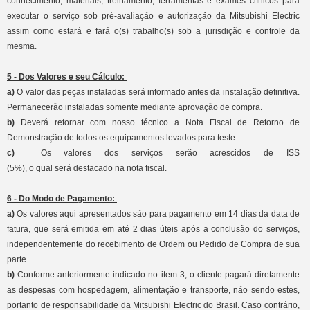
conhecimento, materiais, treinamento, ferramentas e exames clínicos para
executar o serviço sob pré-avaliação e autorização da Mitsubishi Electric
assim como estará e fará o(s) trabalho(s) sob a jurisdição e controle da
mesma.
5 - Dos Valores e seu Cálculo:
a)
O valor das peças instaladas será informado antes da instalação definitiva.
Permanecerão instaladas somente mediante aprovação de compra.
b)
Deverá retornar com nosso técnico a Nota Fiscal de Retorno de
Demonstração de todos os equipamentos levados para teste.
c)
Os valores dos serviços serão acrescidos de ISS
(5%), o qual será destacado na nota fiscal.
6 - Do Modo de Pagamento:
a)
Os valores aqui apresentados são para pagamento em 14 dias da data de
fatura, que será emitida em até 2 dias úteis após a conclusão do serviços,
independentemente do recebimento de Ordem ou Pedido de Compra de sua
parte.
b)
Conforme anteriormente indicado no item 3, o cliente pagará diretamente
as despesas com hospedagem, alimentação e transporte, não sendo estes,
portanto de responsabilidade da Mitsubishi Electric do Brasil. Caso contrário,