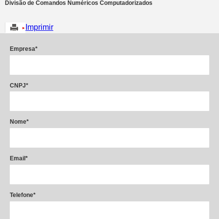
Divisão de Comandos Numéricos Computadorizados
Imprimir
Empresa*
CNPJ*
Nome*
Email*
Telefone*